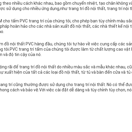
g theo nhiều cách khác nhau, bao gồm chuyển nhiệt, tạo chân không và
ợc sử dụng cho nhiều ứng dụng,như trang trí đồ nội thất, trang trí nội th
 cho tấm PVC trang trí của chúng tôi, cho phép bạn tùy chỉnh màu sắ
pháp hoàn hảo cho các nhà sản xuất đồ nội thất, các nhà thiết kế nội 
ao.
m đồ nội thất PVC hàng đầu, chúng tôi tự hào về việc cung cấp các s
 tôi.PVC trang trí tấm của chúng tôi được làm từ chất lượng cao vật l
 và độ tin cậy của nó.
ộng rãi để trang trí đồ nội thất do nhiều màu sắc và mẫu khác nhau, cũ
xuất hiện của tất cả các loại đồ nội thất, từ tủ và bàn đến cửa và tủ
trang trí cũng thường được sử dụng cho trang trí nội thất. Nó có thể đ
ng cách và bảo vệ.Với việc cài đặt dễ dàng và tùy chỉnh tùy chọn, nó 