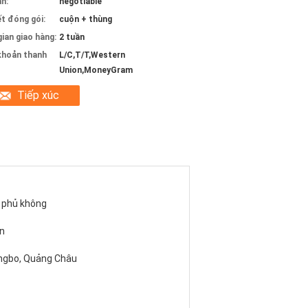
án:
negotiable
ết đóng gói:
cuộn + thùng
gian giao hàng:
2 tuần
khoản thanh
L/C,T/T,Western
Union,MoneyGram
Tiếp xúc
 phủ không
n
ingbo, Quảng Châu