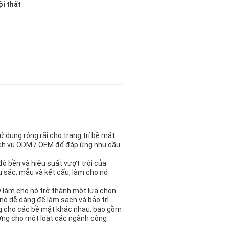
i thất
ử dụng rộng rãi cho trang trí bề mặt
ịch vụ ODM / OEM để đáp ứng nhu cầu
độ bền và hiệu suất vượt trội của
 sắc, mẫu và kết cấu, làm cho nó
y làm cho nó trở thành một lựa chọn
nó dễ dàng để làm sạch và bảo trì.
ng cho các bề mặt khác nhau, bao gồm
tưởng cho một loạt các ngành công