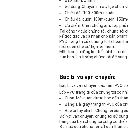
Bảo hành: 2 năm
Sử dụng: Chuyển nhiệt, tạo chân k
Chiều dài: 100-500m / cuộn
Chiều dài cuộn: 100m/cuộn, 150m
Ưu điểm: Chất chống ẩm, Lớp phủ 
Tại công ty của chúng tôi, chúng tôi
kế độc đáo và cá nhân cho sản phẩm 
PVC trang trí của chúng tôi là hoàn 
mỗi cuộn cho sự tiện lợi thêm.
Một trong những lợi thế chính của dả
của bạn.Tin tưởng chúng tôi để cung 
Bao bì và vận chuyển:
Bao bì và vận chuyển các tấm PVC tra
Lốp PVC trang trí của chúng tôi có nh
Cuộn: Mỗi cuộn được bọc cẩn thận 
Bảng: Dải giấy trang trí PVC của 
Bao bì tùy chỉnh: Chúng tôi cũng c
Đối với vận chuyển, chúng tôi sử dụng
hàng của bạn.chúng tôi cũng có thể 
Đội ngũ của chúng tôi rất cẩn thận tr