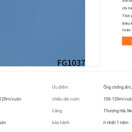
Giá b
chi ti
Thời 
Điều 
toán:
Ưu điểm:
Ống chống ẩm,
 120m/cuộn
chiều dài cuộn:
100-120m/cuộ
Cảng:
Thượng Hải, N
uộn
bảo hành:
ít nhất 1 năm