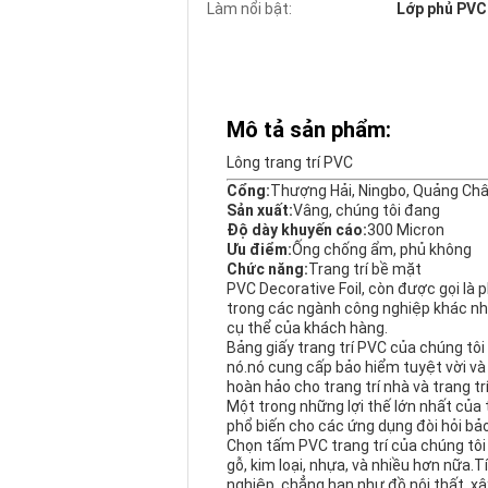
Làm nổi bật:
Lớp phủ PVC 
Mô tả sản phẩm:
Lông trang trí PVC
Cổng:
Thượng Hải, Ningbo, Quảng Ch
Sản xuất:
Vâng, chúng tôi đang
Độ dày khuyến cáo:
300 Micron
Ưu điểm:
Ống chống ẩm, phủ không
Chức năng:
Trang trí bề mặt
PVC Decorative Foil, còn được gọi là 
trong các ngành công nghiệp khác nh
cụ thể của khách hàng.
Bảng giấy trang trí PVC của chúng tôi
nó.nó cung cấp bảo hiểm tuyệt vời và
hoàn hảo cho trang trí nhà và trang trí
Một trong những lợi thế lớn nhất của
phổ biến cho các ứng dụng đòi hỏi bả
Chọn tấm PVC trang trí của chúng tôi
gỗ, kim loại, nhựa, và nhiều hơn nữa.
nghiệp, chẳng hạn như đồ nội thất, xây