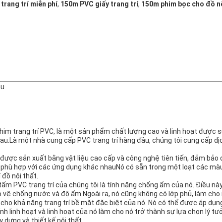
trang trí miễn phí
,
150m PVC giấy trang trí
,
150m phim bọc cho đồ nộ
âu
phim trang trí PVC, là một sản phẩm chất lượng cao và linh hoạt được s
au.Là một nhà cung cấp PVC trang trí hàng đầu, chúng tôi cung cấp d
 được sản xuất bằng vật liệu cao cấp và công nghệ tiên tiến, đảm bảo 
 phù hợp với các ứng dụng khác nhauNó có sẵn trong một loạt các màu
 đồ nội thất.
 tấm PVC trang trí của chúng tôi là tính năng chống ẩm của nó. Điều nà
o vệ chống nước và độ ẩm.Ngoài ra, nó cũng không có lớp phủ, làm cho 
 cho khả năng trang trí bề mặt đặc biệt của nó. Nó có thể được áp dụ
Tính linh hoạt và linh hoạt của nó làm cho nó trở thành sự lựa chọn lý 
 dựng và thiết kế nội thất.