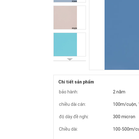
Chi tiết sản phẩm
bảo hành:
2 năm
chiều dài cán:
100m/cuộn,
độ dày đề nghị:
300 micron
Chiều dài:
100-500m/c