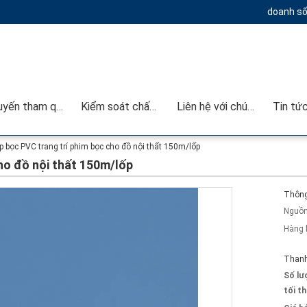
doanh số
Chuyến tham quan nhà máy
Kiểm soát chất lượng
Liên hệ với chúng tôi
Tin tứ
p bọc PVC trang trí phim bọc cho đồ nội thất 150m/lốp
ho đồ nội thất 150m/lốp
Thông 
Nguồn
Hàng 
Thanh
Số lư
tối th