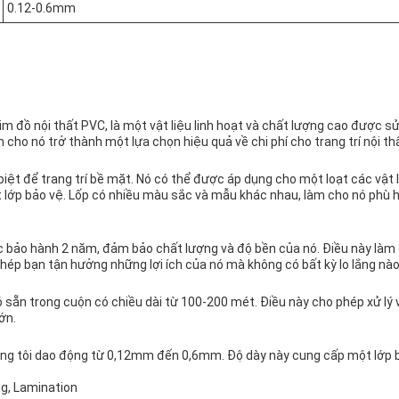
0.12-0.6mm
im đồ nội thất PVC, là một vật liệu linh hoạt và chất lượng cao được sử
cho nó trở thành một lựa chọn hiệu quả về chi phí cho trang trí nội th
biệt để trang trí bề mặt. Nó có thể được áp dụng cho một loạt các vật l
lớp bảo vệ. Lốp có nhiều màu sắc và mẫu khác nhau, làm cho nó phù h
c bảo hành 2 năm, đảm bảo chất lượng và độ bền của nó. Điều này làm
 phép bạn tận hưởng những lợi ích của nó mà không có bất kỳ lo lắng nào
có sẵn trong cuộn có chiều dài từ 100-200 mét. Điều này cho phép xử lý 
ớn.
húng tôi dao động từ 0,12mm đến 0,6mm. Độ dày này cung cấp một lớp
.
ng, Lamination