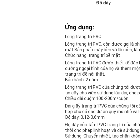
Độ dày
Ứng dụng:
Lông trang trí PVC
Lông trang trí PVC, còn được gọi là ph
mặt.Sản phẩm này bền và lâu bền, làm 
Chức năng: trang trí bề mặt
Lông trang trí PVC được thiết kế đặc 
cường ngoại hình của họ và thêm một 
trang trí đồ nội thất.
Bảo hành: 2 năm
Lông trang trí PVC của chúng tôi đượ
tin cậy cho việc sử dụng lâu dài, cho
Chiều dài cuộn: 100-200m/cuộn
Dải giấy trang trí PVC của chúng tôi 
hợp cho cả các dự án quy mô nhỏ và l
Độ dày: 0,12-0,6mm
Độ dày của tấm PVC trang trí của c
thời cho phép linh hoạt và dễ sử dụng
Sử dụng: Chuyển nhiệt, tạo chân khô