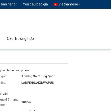
 bán hàng :
Yêu cầu báo giá
Vietnamese
c
Các trường hợp
tin chi tiết sản phẩm:
 gốc:
Trường Sa, Trung Quốc
hiệu:
LANFENG/AIXI/WAPUS
 toán:
ợng đặt hàng
1000m
iểu: