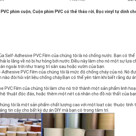
 PVC phim cuộn
,
Cuộn phim PVC có thể tháo rời
,
Bọc vinyl tự dính ch
ủa Self-Adhesive PVC Film của chúng tôi là nó chống nước. Bạn có thể 
phải lo lắng về nó bị hư hỏng bởi nước.Điều này làm cho nó một sự lựa
án ngoài trời như trang trí sân sau hoặc vườn của bạn.
-Adhesive PVC Film của chúng tôi là mức độ chống cháy của nó. Nó đư
 nào đòi hỏi vật liệu chống cháy.Bạn có thể yên tâm khi biết rằng dự 
ve PVC Film của chúng tôi làm cho nó trở thành một sản phẩm linh ho
hệ thuật độc đáo, hoặc thêm một nét cá nhân cho đồ nội thất của bạn,
húng tôi là một sản phẩm chất lượng cao với một loạt các thuộc tính t
áng tin cậy cho bất kỳ dự án DIY mà bạn có trong tâm trí.