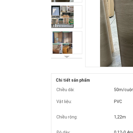
Chi tiết sản phẩm
Chiều dài:
50m/cuộ
Vật liệu:
PVC
Chiều rộng:
1,22m
Độ dày:
0,12-0,4