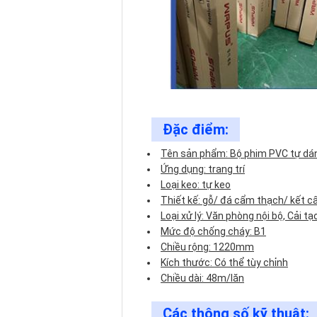
Đặc điểm:
Tên sản phẩm: Bộ phim PVC tự dá
Ứng dụng: trang trí
Loại keo: tự keo
Thiết kế: gỗ/ đá cẩm thạch/ kết c
Loại xử lý: Văn phòng nội bộ, Cải t
Mức độ chống cháy: B1
Chiều rộng: 1220mm
Kích thước: Có thể tùy chỉnh
Chiều dài: 48m/lăn
Các thông số kỹ thuật: