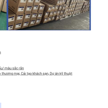
n
ấu/ màu sắc rắn
ạo thương mại, Cải tạo khách sạn, Dự án kỹ thuật