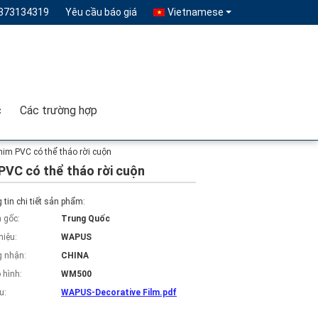
373134319
Yêu cầu báo giá
Vietnamese
c
Các trường hợp
phim PVC có thể tháo rời cuộn
 PVC có thể tháo rời cuộn
tin chi tiết sản phẩm:
 gốc:
Trung Quốc
hiệu:
WAPUS
 nhận:
CHINA
 hình:
WM500
u:
WAPUS-Decorative Film.pdf