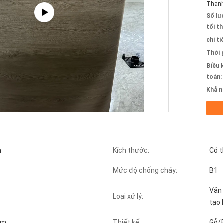
Thanh
Số lư
tối th
chi ti
Thời 
Điều 
toán:
Khả n
n
Kích thước:
Có t
Mức độ chống cháy:
B1
Văn 
Loại xử lý:
tạo 
mm
Thiết kế:
Gỗ/