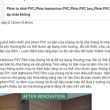
Phim tự dính PVC,Phim lamination PVC,Phim PVC bọc,Phim PVC
ép chân không
độ dày 0,12mm-0,4mm.
phổ biến nhất cho phim PVC tự dán của chúng tôi là cho trang trí nhà
ó phi thường.Nó có thể được áp dụng trên tường., đồ nội thất, cửa, và
 dài của 50m / cuộn đảm bảo rằng bạn có đủ vật liệu để hoàn thành t
 Adhesive PVC Film của chúng tôi là để sử dụng thương mại. Nó có th
gian bán lẻ, nhà hàng và văn phòng.Tính năng tự dán của nó làm cho nó
năng chống nước của nó đảm bảo rằng nó có thể chịu được giao thông 
án DIY, Self Adhesive PVC Film của chúng tôi là một điều bắt buộc. Hiệ
oạt của nó cho phép các khả năng sáng tạo vô tận.Cho dù bạn muốn đổi
him PVC tự dính của chúng tôi là vật liệu hoàn hảo để đưa ý tưởng củ
quyết nhiều dự án mà không phải lo lắng về việc hết vật liệu.