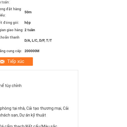
 toán:
ợng đặt hàng
50m
iểu:
ết đóng gói:
hộp
gian giao hàng:
2 tuần
khoản thanh
D/A, L/C, D/P, T/T
ăng cung cấp:
200000M
Tiếp xúc
hể tùy chỉnh
phòng tại nhà, Cải tạo thương mại, Cải
khách sạn, Dự án kỹ thuật
Đá cẩm thạch/Kết cấu/Màu sắc